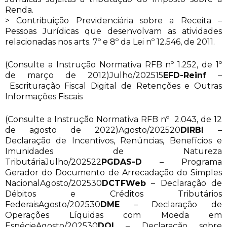
Renda.
> Contribuição Previdenciária sobre a Receita –
Pessoas Jurídicas que desenvolvam as atividades
relacionadas nos arts. 7º e 8º da Lei nº 12.546, de 2011.
(Consulte a Instrução Normativa RFB nº 1.252, de 1º
de março de 2012)Julho/202515
EFD-Reinf
–
Escrituração Fiscal Digital de Retenções e Outras
Informações Fiscais
(Consulte a Instrução Normativa RFB nº 2.043, de 12
de agosto de 2022)Agosto/202520
DIRBI
–
Declaração de Incentivos, Renúncias, Benefícios e
Imunidades de Natureza
TributáriaJulho/202522
PGDAS-D
– Programa
Gerador do Documento de Arrecadação do Simples
NacionalAgosto/202530
DCTFWeb
– Declaração de
Débitos e Créditos Tributários
FederaisAgosto/202530
DME
– Declaração de
Operações Líquidas com Moeda em
EspécieAgosto/202530
DOI
– Declaração sobre