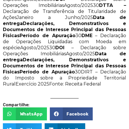
Operações ImobiliáriasAgosto/202530
DTTA –
Declaração de Transferência de Titularidade de
AçõesJaneiro a Junho/2025
Data de
entrega
Declarações, Demonstrativos e
Documentos de Interesse Principal das Pessoas
Físicas
Período de Apuração
30
DME
– Declaração
de Operações Liquidadas com Moeda em
espécieAgosto/202530
DOI
– Declaração sobre
Operações ImobiliáriasAgosto/2025
Data de
entrega
Declarações, Demonstrativos e
Documentos de Interesse Principal das Pessoas
Físicas
Período de Apuração
30DIRT – Declaração
do Imposto sobre a Propriedade Territorial
RuralExercício 2025Fonte: Receita Federal
Compartilhe:
WhatsApp
Facebook