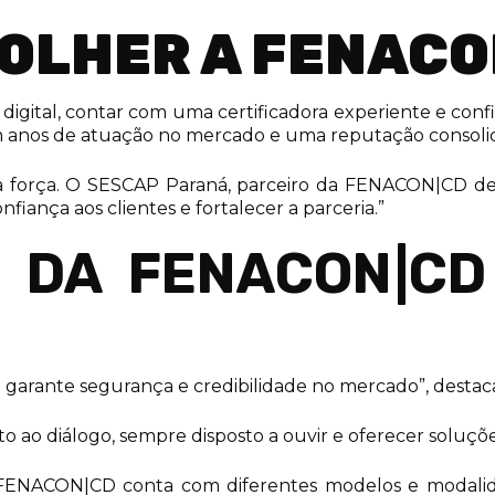
COLHER A FENACO
o digital, contar com uma certificadora experiente e con
 com anos de atuação no mercado e uma reputação consolid
força. O SESCAP Paraná, parceiro da FENACON|CD desd
iança aos clientes e fortalecer a parceria.”
S DA FENACON|C
arante segurança e credibilidade no mercado”, destac
 ao diálogo, sempre disposto a ouvir e oferecer soluções
l FENACON|CD conta com diferentes modelos e modali