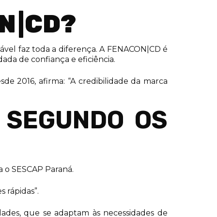
N|CD?
fiável faz toda a diferença. A FENACON|CD é
ada de confiança e eficiência.
e 2016, afirma: “A credibilidade da marca
D SEGUNDO OS
a o SESCAP Paraná.
 rápidas”.
dades, que se adaptam às necessidades de