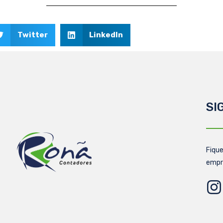
Twitter
LinkedIn
SI
Fique
empr