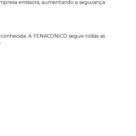
 empresa emissora, aumentando a segurança
e reconhecida. A FENACON|CD segue todas as
.