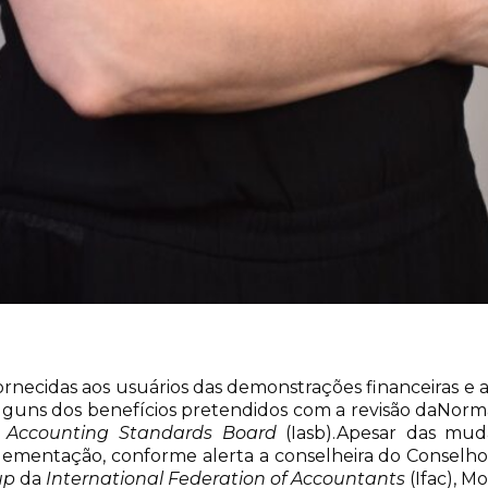
ornecidas aos usuários das demonstrações financeiras e
guns dos benefícios pretendidos com a revisão daNorma
l Accounting Standards Board
(Iasb).Apesar das mud
plementação, conforme alerta a conselheira do Conselh
oup
da
International Federation of Accountants
(Ifac), M