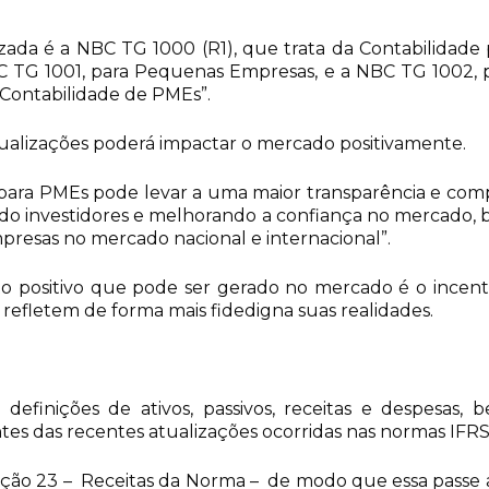
lizada é a NBC TG 1000 (R1), que trata da Contabilidade
 TG 1001, para Pequenas Empresas, e a NBC TG 1002, pa
Contabilidade de PMEs”.
atualizações poderá impactar o mercado positivamente.
para PMEs pode levar a uma maior transparência e comp
traindo investidores e melhorando a confiança no mercad
resas no mercado nacional e internacional”.
o positivo que pode ser gerado no mercado é o incenti
efletem de forma mais fidedigna suas realidades.
s definições de ativos, passivos, receitas e despesas,
tes das recentes atualizações ocorridas nas normas IFR
eção 23 – Receitas da Norma – de modo que essa passe a