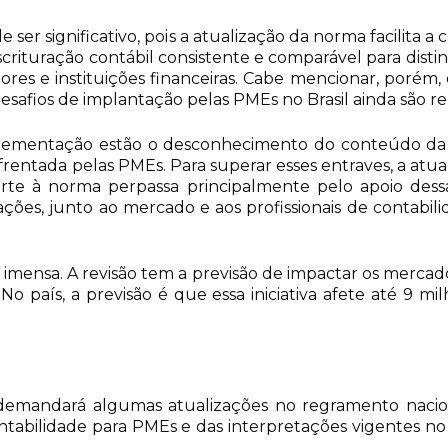
e ser significativo, pois a atualização da norma facilit
rituração contábil consistente e comparável para disti
cedores e instituições financeiras. Cabe mencionar, poré
 desafios de implantação pelas PMEs no Brasil ainda são r
lementação estão o desconhecimento do conteúdo da n
nfrentada pelas PMEs. Para superar esses entraves, a atu
 à norma perpassa principalmente pelo apoio dessas 
ções, junto ao mercado e aos profissionais de contabi
é imensa. A revisão tem a previsão de impactar os merca
No país, a previsão é que essa iniciativa afete até 9 mi
 demandará algumas atualizações no regramento nacion
ontabilidade para PMEs e das interpretações vigentes no