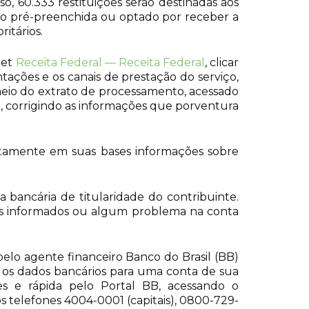
so, 60.333 restituições serão destinadas aos
ão pré-preenchida ou optado por receber a
itários.
net
Receita Federal — Receita Federal
, clicar
ações e os canais de prestação do serviço,
eio do extrato de processamento, acessado
o, corrigindo as informações que porventura
diretamente em suas bases informações sobre
bancária de titularidade do contribuinte.
os informados ou algum problema na conta
pelo agente financeiro Banco do Brasil (BB)
ir os dados bancários para uma conta de sua
es e rápida pelo Portal BB, acessando o
s telefones 4004-0001 (capitais), 0800-729-