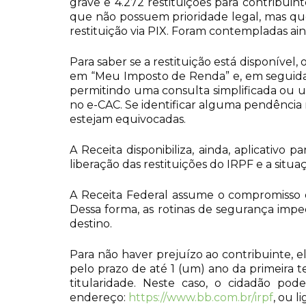
grave e 4.272 restituições para contribuint
que não possuem prioridade legal, mas qu
restituição via PIX. Foram contempladas aind
Para saber se a restituição está disponível,
em “Meu Imposto de Renda” e, em seguida, 
permitindo uma consulta simplificada ou 
no e-CAC. Se identificar alguma pendência 
estejam equivocadas.
A Receita disponibiliza, ainda, aplicativo
liberação das restituições do IRPF e a situ
A Receita Federal assume o compromisso d
Dessa forma, as rotinas de segurança im
destino.
Para não haver prejuízo ao contribuinte, e
pelo prazo de até 1 (um) ano da primeira t
titularidade. Neste caso, o cidadão po
endereço:
https://www.bb.com.br/irpf
, ou 