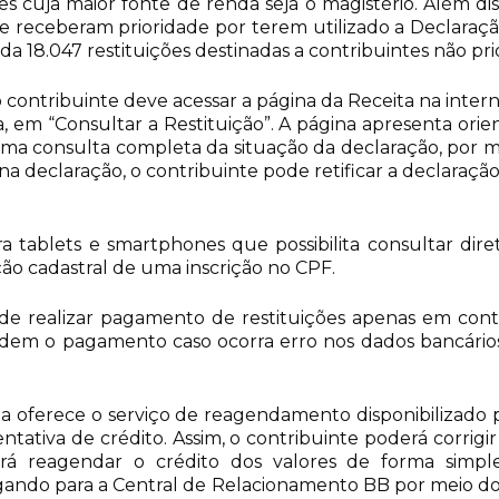
es cuja maior fonte de renda seja o magistério. Além dis
e receberam prioridade por terem utilizado a Declaraç
a 18.047 restituições destinadas a contribuintes não prior
 o contribuinte deve acessar a página da Receita na inter
em “Consultar a Restituição”. A página apresenta orient
uma consulta completa da situação da declaração, por m
na declaração, o contribuinte pode retificar a declaraçã
 para tablets e smartphones que possibilita consultar 
ação cadastral de uma inscrição no CPF.
e realizar pagamento de restituições apenas em conta 
pedem o pagamento caso ocorra erro nos dados bancári
la oferece o serviço de reagendamento disponibilizado 
entativa de crédito. Assim, o contribuinte poderá corrig
derá reagendar o crédito dos valores de forma simpl
ligando para a Central de Relacionamento BB por meio do