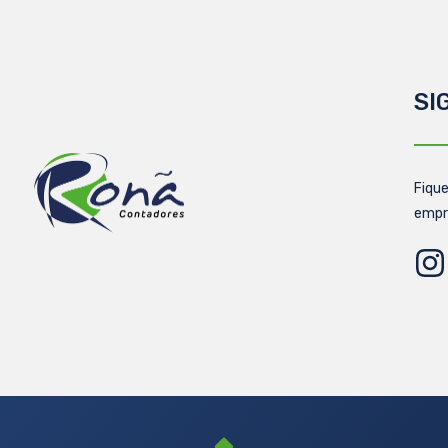
SI
Fique
empr