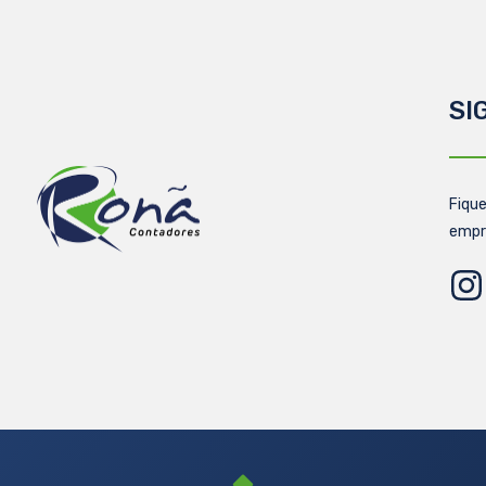
SI
Fique
empr