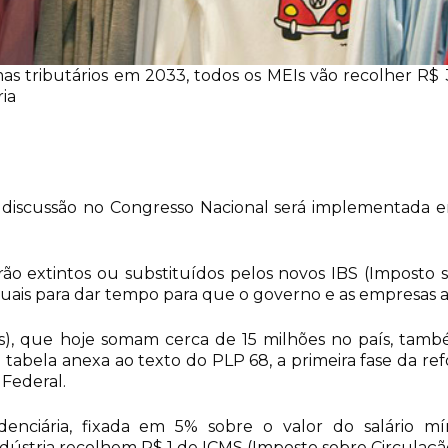
temas tributários em 2033, todos os MEIs vão recolher R$
ia
discussão no Congresso Nacional será implementada e
erão extintos ou substituídos pelos novos IBS (Imposto 
duais para dar tempo para que o governo e as empresas 
), que hoje somam cerca de 15 milhões no país, també
e tabela anexa ao texto do PLP 68, a primeira fase da re
 Federal.
denciária, fixada em 5% sobre o valor do salário mí
stria recolhem R$ 1 de ICMS (Imposto sobre Circulação