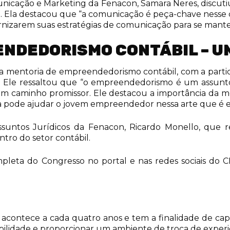
municação e Marketing da Fenacon, Samara Neres, discut
. Ela destacou que “a comunicação é peça-chave nesse c
nizarem suas estratégias de comunicação para se mante
ENDEDORISMO CONTÁBIL – U
a mentoria de empreendedorismo contábil, com a partici
. Ele ressaltou que “o empreendedorismo é um assunt
m caminho promissor. Ele destacou a importância da m
 pode ajudar o jovem empreendedor nessa arte que é 
ssuntos Jurídicos da Fenacon, Ricardo Monello, que r
tro do setor contábil.
ta do Congresso no portal e nas redes sociais do CF
 acontece a cada quatro anos e tem a finalidade de capa
abilidade e proporcionar um ambiente de troca de experi