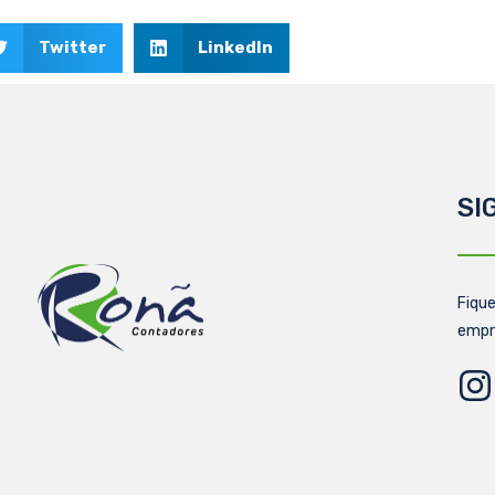
Twitter
LinkedIn
SI
Fique
empr