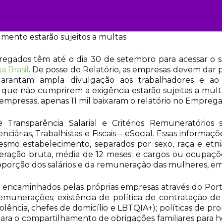
ento estarão sujeitos a multas
gados têm até o dia 30 de setembro para acessar o seu
 Brasil
. De posse do Relatório, as empresas devem dar p
e garantam ampla divulgação aos trabalhadores e a
 que não cumprirem a exigência estarão sujeitas a mul
 empresas, apenas 11 mil baixaram o relatório no Emprega 
 Transparência Salarial e Critérios Remuneratórios 
nciárias, Trabalhistas e Fiscais – eSocial. Essas infor
mo estabelecimento, separados por sexo, raça e etni
neração bruta, média de 12 meses; e cargos ou ocupaçõ
roporção dos salários e da remuneração das mulheres, 
 encaminhados pelas próprias empresas através do Porta
 remunerações; existência de política de contratação de
violência, chefes de domicílio e LBTQIA+); políticas de 
o para o compartilhamento de obrigações familiares para 