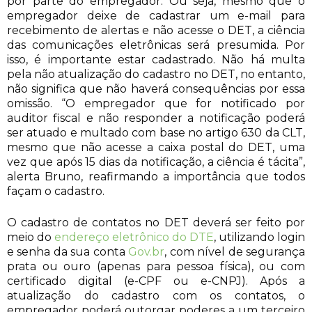
por parte do empregador. Ou seja, mesmo que o
empregador deixe de cadastrar um e-mail para
recebimento de alertas e não acesse o DET, a ciência
das comunicações eletrônicas será presumida. Por
isso, é importante estar cadastrado. Não há multa
pela não atualização do cadastro no DET, no entanto,
não significa que não haverá consequências por essa
omissão. “O empregador que for notificado por
auditor fiscal e não responder a notificação poderá
ser atuado e multado com base no artigo 630 da CLT,
mesmo que não acesse a caixa postal do DET, uma
vez que após 15 dias da notificação, a ciência é tácita”,
alerta Bruno, reafirmando a importância que todos
façam o cadastro.
O cadastro de contatos no DET deverá ser feito por
meio do
endereço eletrônico do DTE
, utilizando login
e senha da sua conta
Gov.br
, com nível de segurança
prata ou ouro (apenas para pessoa física), ou com
certificado digital (e-CPF ou e-CNPJ). Após a
atualização do cadastro com os contatos, o
empregador poderá outorgar poderes a um terceiro