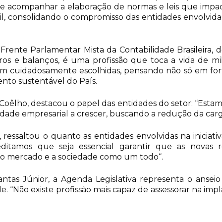
or e acompanhar a elaboração de normas e leis que imp
il, consolidando o compromisso das entidades envolvid
rente Parlamentar Mista da Contabilidade Brasileira, de
s e balanços, é uma profissão que toca a vida de mil
ram cuidadosamente escolhidas, pensando não só em fort
ento sustentável do País.
oêlho, destacou o papel das entidades do setor: “Estam
dade empresarial a crescer, buscando a redução da carga
, ressaltou o quanto as entidades envolvidas na inicia
editamos que seja essencial garantir que as novas r
 o mercado e a sociedade como um todo“.
ntas Júnior, a Agenda Legislativa representa o anseio 
e. “Não existe profissão mais capaz de assessorar na im