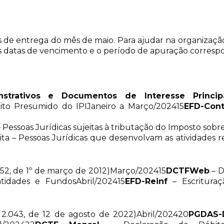
zos de entrega do mês de maio. Para ajudar na organizaçã
 as datas de vencimento e o período de apuração corres
nstrativos e Documentos de Interesse Princip
ito Presumido do IPIJaneiro a Março/202415
EFD-Cont
– Pessoas Jurídicas sujeitas à tributação do Imposto sobr
ta – Pessoas Jurídicas que desenvolvam as atividades rela
252, de 1º de março de 2012)Março/202415
DCTFWeb
– D
ntidades e FundosAbril/202415
EFD-Reinf
– Escrituraç
2.043, de 12 de agosto de 2022)Abril/202420
PGDAS-