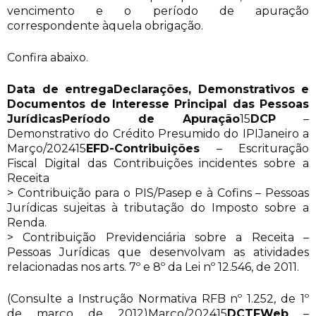
vencimento e o período de apuração
correspondente àquela obrigação.
Confira abaixo.
Data de entrega
Declarações, Demonstrativos e
Documentos de Interesse Principal das Pessoas
Jurídicas
Período de Apuração
15
DCP
–
Demonstrativo do Crédito Presumido do IPIJaneiro a
Março/202415
EFD-Contribuições
– Escrituração
Fiscal Digital das Contribuições incidentes sobre a
Receita
> Contribuição para o PIS/Pasep e à Cofins – Pessoas
Jurídicas sujeitas à tributação do Imposto sobre a
Renda.
> Contribuição Previdenciária sobre a Receita –
Pessoas Jurídicas que desenvolvam as atividades
relacionadas nos arts. 7º e 8º da Lei nº 12.546, de 2011.
(Consulte a Instrução Normativa RFB nº 1.252, de 1º
de março de 2012)Março/202415
DCTFWeb
–