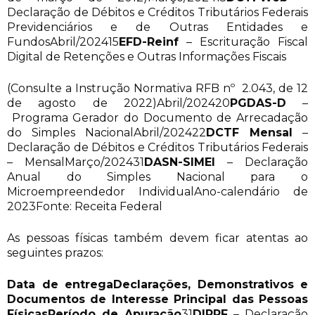
Declaração de Débitos e Créditos Tributários Federais
Previdenciários e de Outras Entidades e
FundosAbril/202415
EFD-Reinf
– Escrituração Fiscal
Digital de Retenções e Outras Informações Fiscais
(Consulte a Instrução Normativa RFB nº 2.043, de 12
de agosto de 2022)Abril/202420
PGDAS-D
–
Programa Gerador do Documento de Arrecadação
do Simples NacionalAbril/202422
DCTF Mensal
–
Declaração de Débitos e Créditos Tributários Federais
– MensalMarço/202431
DASN-SIMEI
– Declaração
Anual do Simples Nacional para o
Microempreendedor IndividualAno-calendário de
2023Fonte: Receita Federal
As pessoas físicas também devem ficar atentas ao
seguintes prazos:
Data de entrega
Declarações, Demonstrativos e
Documentos de Interesse Principal das Pessoas
Físicas
Período de Apuração
31
DIRPF
– Declaração