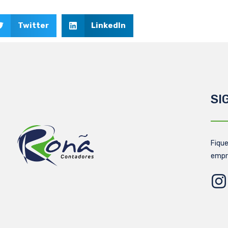
Twitter
LinkedIn
SI
Fique
empr