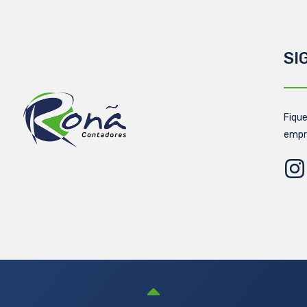
SI
Fique
empr