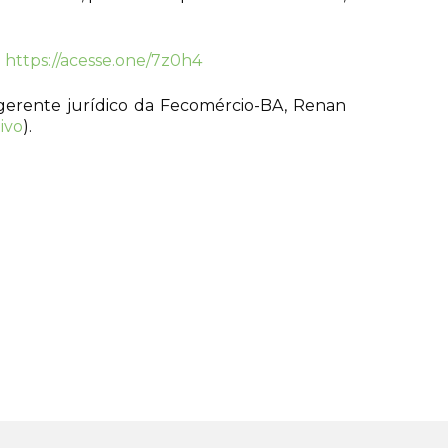
:
https://acesse.one/7z0h4
erente jurídico da Fecomércio-BA, Renan
ivo
).