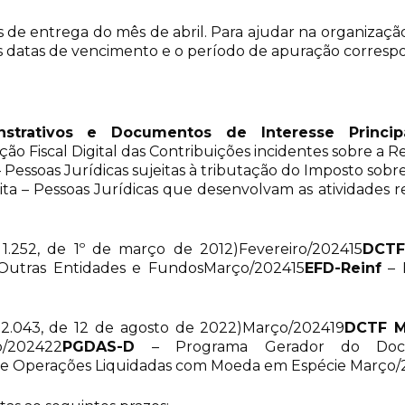
os de entrega do mês de abril. Para ajudar na organizaç
 as datas de vencimento e o período de apuração corres
nstrativos e Documentos de Interesse Princip
ção Fiscal Digital das Contribuições incidentes sobre a R
– Pessoas Jurídicas sujeitas à tributação do Imposto sobr
ta – Pessoas Jurídicas que desenvolvam as atividades rela
1.252, de 1º de março de 2012)Fevereiro/202415
DCT
e Outras Entidades e FundosMarço/202415
EFD-Reinf
– E
2.043, de 12 de agosto de 2022)Março/202419
DCTF M
o/202422
PGDAS-D
– Programa Gerador do Docu
de Operações Liquidadas com Moeda em Espécie Março/2