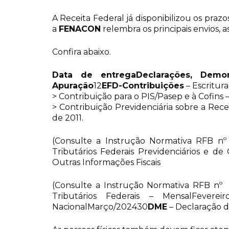
A Receita Federal já disponibilizou os praz
a
FENACON
relembra os principais envios,
Confira abaixo.
Data de entrega
Declarações, Demo
Apuração
12
EFD-Contribuições
– Escritura
> Contribuição para o PIS/Pasep e à Cofins 
> Contribuição Previdenciária sobre a Recei
de 2011.
(Consulte a Instrução Normativa RFB nº 
Tributários Federais Previdenciários e d
Outras Informações Fiscais
(Consulte a Instrução Normativa RFB nº 
Tributários Federais – MensalFevereir
NacionalMarço/202430
DME
– Declaração 