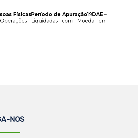
soas Físicas
Período de Apuração
19
DAE
–
Operações Liquidadas com Moeda em
GA-NOS