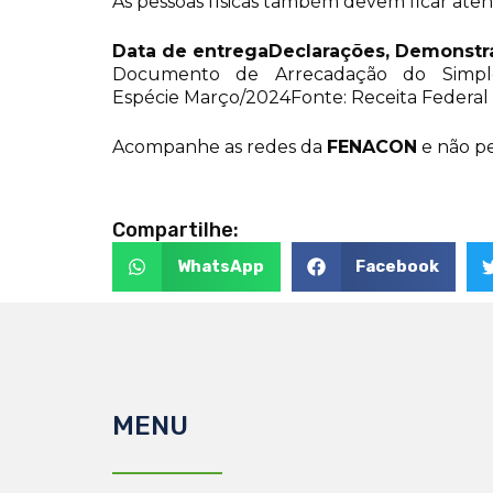
As pessoas físicas também devem ficar aten
Data de entrega
Declarações, Demonstra
Documento de Arrecadação do Simple
Espécie Março/2024Fonte: Receita Federal
Acompanhe as redes da
FENACON
e não pe
Compartilhe:
WhatsApp
Facebook
MENU