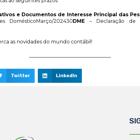
tas ao seguintes prazos:
tivos e Documentos de Interesse Principal das Pes
s DomésticoMarço/202430
DME
– Declaração de 
rca as novidades do mundo contábil!
Twitter
LinkedIn
SI