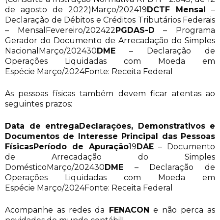
de agosto de 2022)Março/202419
DCTF Mensal
–
Declaração de Débitos e Créditos Tributários Federais
– MensalFevereiro/202422
PGDAS-D
– Programa
Gerador do Documento de Arrecadação do Simples
NacionalMarço/202430
DME
– Declaração de
Operações Liquidadas com Moeda em
Espécie Março/2024Fonte: Receita Federal
As pessoas físicas também devem ficar atentas ao
seguintes prazos:
Data de entrega
Declarações, Demonstrativos e
Documentos de Interesse Principal das Pessoas
Físicas
Período de Apuração
19
DAE
– Documento
de Arrecadação do Simples
DomésticoMarço/202430
DME
– Declaração de
Operações Liquidadas com Moeda em
Espécie Março/2024Fonte: Receita Federal
Acompanhe as redes da
FENACON
e não perca as