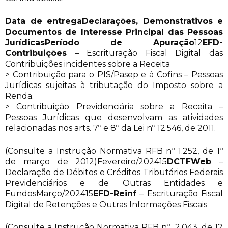
Data de entrega
Declarações, Demonstrativos e
Documentos de Interesse Principal das Pessoas
Jurídicas
Período de Apuração
12
EFD-
Contribuições
– Escrituração Fiscal Digital das
Contribuições incidentes sobre a Receita
> Contribuição para o PIS/Pasep e à Cofins – Pessoas
Jurídicas sujeitas à tributação do Imposto sobre a
Renda.
> Contribuição Previdenciária sobre a Receita –
Pessoas Jurídicas que desenvolvam as atividades
relacionadas nos arts. 7º e 8º da Lei nº 12.546, de 2011.
(Consulte a Instrução Normativa RFB nº 1.252, de 1º
de março de 2012)Fevereiro/202415
DCTFWeb
–
Declaração de Débitos e Créditos Tributários Federais
Previdenciários e de Outras Entidades e
FundosMarço/202415
EFD-Reinf
– Escrituração Fiscal
Digital de Retenções e Outras Informações Fiscais
(Consulte a Instrução Normativa RFB nº 2.043, de 12