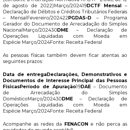
de agosto de 2022)Março/202419
DCTF Mensal
–
Declaração de Débitos e Créditos Tributários Federais
– MensalFevereiro/202422
PGDAS-D
– Programa
Gerador do Documento de Arrecadação do Simples
NacionalMarço/202430
DME
– Declaração de
Operações Liquidadas com Moeda em
Espécie Março/2024Fonte: Receita Federal
As pessoas físicas também devem ficar atentas ao
seguintes prazos:
Data de entrega
Declarações, Demonstrativos e
Documentos de Interesse Principal das Pessoas
Físicas
Período de Apuração
19
DAE
– Documento
de Arrecadação do Simples
DomésticoMarço/202430
DME
– Declaração de
Operações Liquidadas com Moeda em
Espécie Março/2024Fonte: Receita Federal
Acompanhe as redes da
FENACON
e não perca as