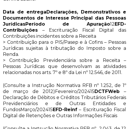
Data de entrega
Declarações, Demonstrativos e
Documentos de Interesse Principal das Pessoas
Jurídicas
Período de Apuração
12
EFD-
Contribuições
– Escrituração Fiscal Digital das
Contribuições incidentes sobre a Receita
> Contribuição para o PIS/Pasep e à Cofins – Pessoas
Jurídicas sujeitas à tributação do Imposto sobre a
Renda.
> Contribuição Previdenciária sobre a Receita –
Pessoas Jurídicas que desenvolvam as atividades
relacionadas nos arts. 7º e 8º da Lei nº 12.546, de 2011.
(Consulte a Instrução Normativa RFB nº 1.252, de 1º
de março de 2012)Fevereiro/202415
DCTFWeb
–
Declaração de Débitos e Créditos Tributários Federais
Previdenciários e de Outras Entidades e
FundosMarço/202415
EFD-Reinf
– Escrituração Fiscal
Digital de Retenções e Outras Informações Fiscais
(Consulte a Instrução Normativa RFB nº 2.043, de 12