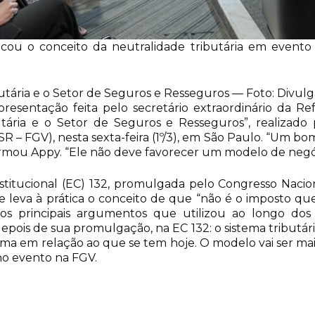
tacou o conceito da neutralidade tributária em event
tária e o Setor de Seguros e Resseguros — Foto: Divul
resentação feita pelo secretário extraordinário da Ref
ária e o Setor de Seguros e Resseguros”, realizado
R – FGV), nesta sexta-feira (1º/3), em São Paulo. “Um bo
firmou Appy. “Ele não deve favorecer um modelo de negó
stitucional (EC) 132, promulgada pelo Congresso Na
e leva à prática o conceito de que “não é o imposto 
 dos principais argumentos que utilizou ao longo d
epois de sua promulgação, na EC 132: o sistema tributári
 em relação ao que se tem hoje. O modelo vai ser mais 
 no evento na FGV.