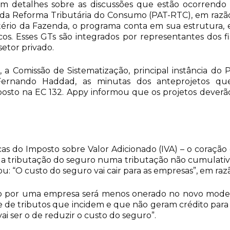
m detalhes sobre as discussões que estão ocorrendo
a Reforma Tributária do Consumo (PAT-RTC), em razão
tério da Fazenda, o programa conta em sua estrutura
os. Esses GTs são integrados por representantes dos fi
etor privado.
s, a Comissão de Sistematização, principal instância do
Fernando Haddad, as minutas dos anteprojetos que
osto na EC 132. Appy informou que os projetos deverã
icas do Imposto sobre Valor Adicionado (IVA) – o coraç
 a tributação do seguro numa tributação não cumulativa
ou: “O custo do seguro vai cair para as empresas”, em ra
do por uma empresa será menos onerado no novo mode
ie de tributos que incidem e que não geram crédito par
i ser o de reduzir o custo do seguro”.