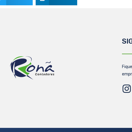
SI
Fique
empr