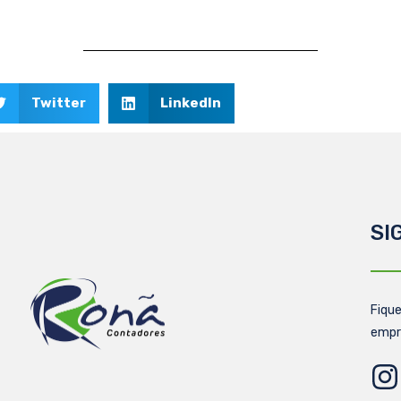
Twitter
LinkedIn
SI
Fique
empr