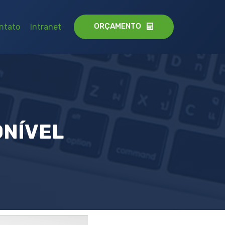
ORÇAMENTO
ntato
Intranet
ONÍVEL