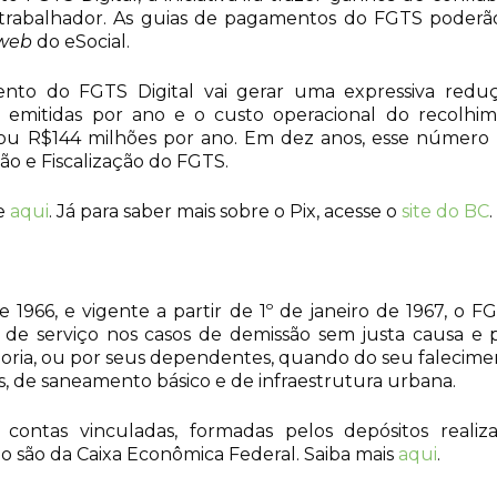
 trabalhador. As guias de pagamentos do FGTS poderão 
web
do eSocial.
to do FGTS Digital vai gerar uma expressiva reduçã
 emitidas por ano e o custo operacional do recolhim
 R$144 milhões por ano. Em dez anos, esse número pod
ão e Fiscalização do FGTS.
ue
aqui
. Já para saber mais sobre o Pix, acesse o
site do BC
.
e 1966, e vigente a partir de 1º de janeiro de 1967, o
de serviço nos casos de demissão sem justa causa e p
adoria, ou por seus dependentes, quando do seu falecim
, de saneamento básico e de infraestrutura urbana.
 contas vinculadas, formadas pelos depósitos rea
o são da Caixa Econômica Federal. Saiba mais
aqui
.