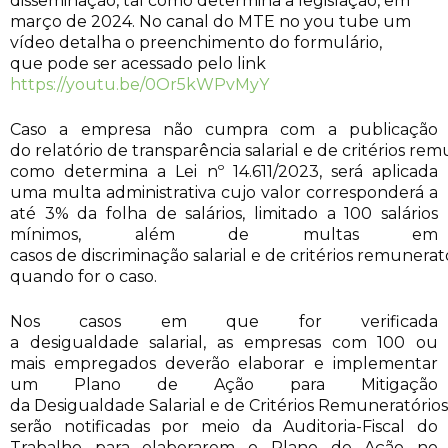
disseminação, tal como determina a legislação, em
março de 2024. No canal do MTE no you tube um
vídeo detalha o preenchimento do formulário,
que pode ser acessado pelo link
https://youtu.be/0Or5kWPvMyY
Caso a empresa não cumpra com a publicação
do relatório de transparência salarial e de critérios rem
como determina a Lei nº 14.611/2023, será aplicada
uma multa administrativa cujo valor corresponderá a
até 3% da folha de salários, limitado a 100 salários
mínimos, além de multas em
casos de discriminação salarial e de critérios remuner
quando for o caso.
Nos casos em que for verificada
a desigualdade salarial, as empresas com 100 ou
mais empregados deverão elaborar e implementar
um Plano de Ação para Mitigação
da Desigualdade Salarial e de Critérios Remuneratóri
serão notificadas por meio da Auditoria-Fiscal do
Trabalho para elaborarem o Plano de Ação no