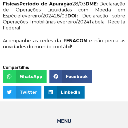
Físicas
Período de Apuração
28/03
DME:
Declaração
de Operações Liquidadas com Moeda em
Espéciefevereiro/202428/03
DOI:
Declaração sobre
Operações Imobiliáriasfevereiro/2024Tabela: Receita
Federal
Acompanhe as redes da
FENACON
e não perca as
novidades do mundo contábil!
Compartilhe:
WhatsApp
Facebook
Twitter
LinkedIn
MENU