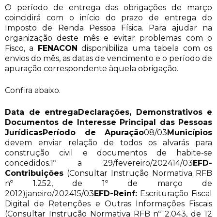
O período de entrega das obrigações de março
coincidirá com o início do prazo de entrega do
Imposto de Renda Pessoa Física. Para ajudar na
organização deste mês e evitar problemas com o
Fisco, a
FENACON
disponibiliza uma tabela com os
envios do mês, as datas de vencimento e o período de
apuração correspondente àquela obrigação.
Confira abaixo.
Data de entrega
Declarações, Demonstrativos e
Documentos de Interesse Principal das Pessoas
Jurídicas
Período de Apuração
08/03
Municípios
devem enviar relação de todos os alvarás para
construção civil e documentos de habite-se
concedidos.1º a 29/fevereiro/202414/03
EFD-
Contribuições
(Consultar Instrução Normativa RFB
nº 1.252, de 1º de março de
2012)janeiro/202415/03
EFD-Reinf:
Escrituração Fiscal
Digital de Retenções e Outras Informações Fiscais
(Consultar Instrução Normativa RFB nº 2.043, de 12