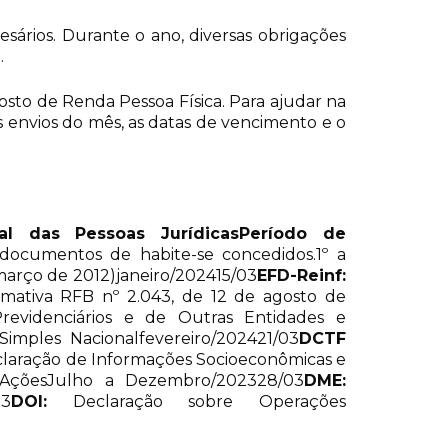
sários. Durante o ano, diversas obrigações
.
sto de Renda Pessoa Física. Para ajudar na
s envios do mês, as datas de vencimento e o
al das Pessoas Jurídicas
Período de
 documentos de habite-se concedidos.1º a
março de 2012)janeiro/202415/03
EFD-Reinf:
ormativa RFB nº 2.043, de 12 de agosto de
Previdenciários e de Outras Entidades e
mples Nacionalfevereiro/202421/03
DCTF
claração de Informações Socioeconômicas e
e AçõesJulho a Dezembro/202328/03
DME:
03
DOI:
Declaração sobre Operações