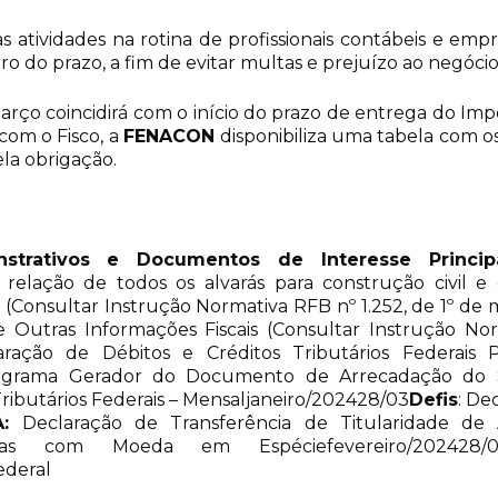
atividades na rotina de profissionais contábeis e empre
do prazo, a fim de evitar multas e prejuízo ao negócio
rço coincidirá com o início do prazo de entrega do Impo
com o Fisco, a
FENACON
disponibiliza uma tabela com o
la obrigação.
nstrativos e Documentos de Interesse Princip
elação de todos os alvarás para construção civil e
(Consultar Instrução Normativa RFB nº 1.252, de 1º de 
 e Outras Informações Fiscais (Consultar Instrução N
aração de Débitos e Créditos Tributários Federais 
ograma Gerador do Documento de Arrecadação do Si
Tributários Federais – Mensaljaneiro/202428/03
Defis
: De
A:
Declaração de Transferência de Titularidade d
das com Moeda em Espéciefevereiro/202428/
ederal