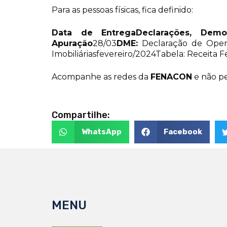
Para as pessoas físicas, fica definido:
Data de Entrega
Declarações, Demo
Apuração
28/03
DME:
Declaração de Oper
Imobiliáriasfevereiro/2024Tabela: Receita F
Acompanhe as redes da
FENACON
e não pe
Compartilhe:
WhatsApp
Facebook
MENU