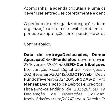
Acompanhar a agenda tributária é uma das 
devem ser entregues corretamente e dentro 
O período de entrega das obrigações de ma
organização deste mês e evitar problemas 
período de apuração correspondente àque
Confira abaixo.
Data de entrega
Declarações, Demo
Apuração
08/03
Municípios
devem enviar r
29/fevereiro/202414/03
EFD-Contribuições
Escrituração Fiscal Digital de Retenções
2021)fevereiro/202415/03
DCTFWeb
: Decl
Fundosfevereiro/202420/03
PGDAS-D
: Pr
Mensal
: Declaração de Débitos e Créditos 
FiscaisAno-calendário de 202328/03
DTT
Declaração de Operações Liquida
Imobiliáriasfevereiro/2024Tabela: Receita F