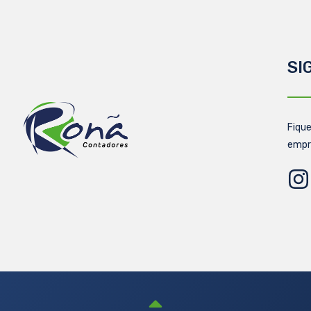
SI
Fique
empr