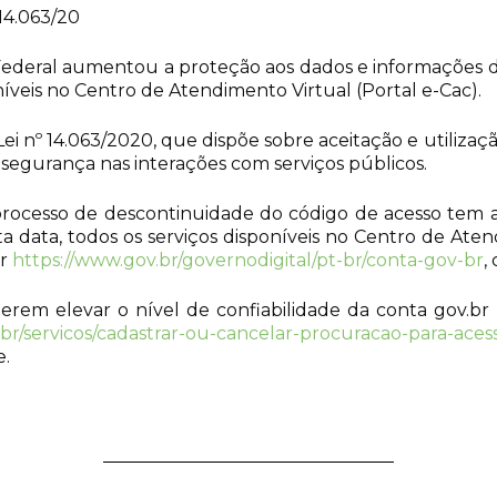
14.063/20
ederal aumentou a proteção aos dados e informações do
oníveis no Centro de Atendimento Virtual (Portal e-Cac).
 nº 14.063/2020, que dispõe sobre aceitação e utilizaçã
 segurança nas interações com serviços públicos.
processo de descontinuidade do código de acesso tem a t
ta data, todos os serviços disponíveis no Centro de Ate
br
https://www.gov.br/governodigital/pt-br/conta-gov-br
,
rem elevar o nível de confiabilidade da conta gov.br
-br/servicos/cadastrar-ou-cancelar-procuracao-para-aces
e.