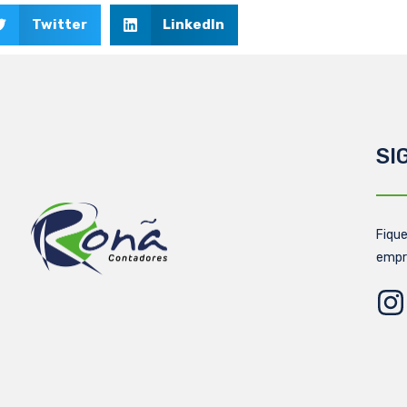
Twitter
LinkedIn
SI
Fique
empr