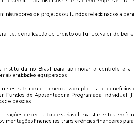
 sendo essencial para diversos setores, como empresas q
ministradores de projetos ou fundos relacionados a benefí
arante, identificação do projeto ou fundo, valor do benef
 instituída no Brasil para aprimorar o controle e a f
demais entidades equiparadas.
s que estruturam e comercializam planos de benefício
trar Fundos de Aposentadoria Programada Individual (F
os de pessoas.
perações de renda fixa e variável, investimentos em fun
vimentações financeiras, transferências financeiras para 