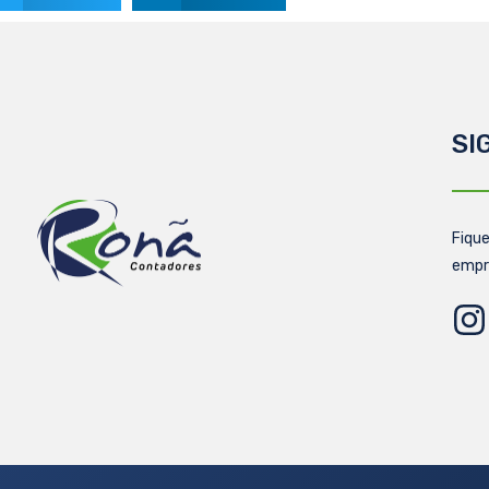
SI
Fique
empr