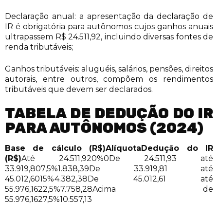
Declaração anual: a apresentação da declaração de
IR é obrigatória para autônomos cujos ganhos anuais
ultrapassem R$ 24.511,92, incluindo diversas fontes de
renda tributáveis;
Ganhos tributáveis: aluguéis, salários, pensões, direitos
autorais, entre outros, compõem os rendimentos
tributáveis que devem ser declarados.
TABELA DE DEDUÇÃO DO IR
PARA AUTÔNOMOS (2024)
Base de cálculo (R$)
Alíquota
Dedução do IR
(R$)
Até 24.511,920%0De 24.511,93 até
33.919,807,5%1.838,39De 33.919,81 até
45.012,6015%4.382,38De 45.012,61 até
55.976,1622,5%7.758,28Acima de
55.976,1627,5%10.557,13