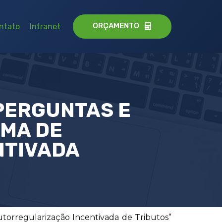
ORÇAMENTO
ntato
Intranet
‘PERGUNTAS E
AMA DE
NTIVADA
orregularização Incentivada de Tributos”