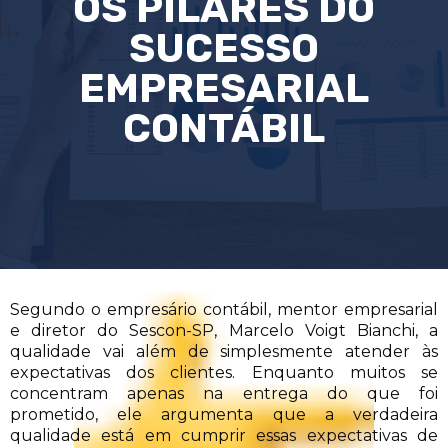
OS PILARES DO
SUCESSO
EMPRESARIAL
CONTÁBIL
Segundo o empresário contábil, mentor empresarial
e diretor do Sescon-SP, Marcelo Voigt Bianchi, a
qualidade vai além de simplesmente atender às
expectativas dos clientes. Enquanto muitos se
concentram apenas na entrega do que foi
prometido, ele argumenta que a verdadeira
qualidade está em cumprir essas expectativas de