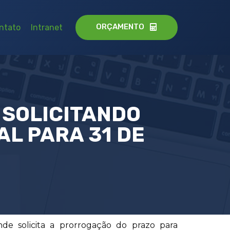
ORÇAMENTO
ntato
Intranet
 SOLICITANDO
L PARA 31 DE
de solicita a prorrogação do prazo para