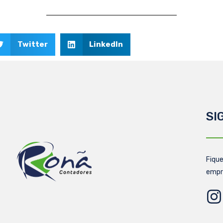
Twitter
LinkedIn
SI
Fique
empr