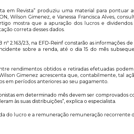
nta em Revista” produziu uma material para pontuar a
ON, Wilson Gimenez, e Vanessa Francisca Alves, consult
artigo mostra que a apuração dos lucros e dividend
tação correta desses dados.
nº 2.163/23, na EFD-Reinf constarão as informações de r
cidente sobre a renda, até o dia 15 do mês subseque
entre rendimentos obtidos e retiradas efetuadas podem 
ilson Gimenez acrescenta que, contabilmente, tal ação
idos em períodos anteriores ao seu pagamento.
 acionistas em determinado mês devem ser comprovados c
m às suas distribuições”, explica o especialista.
irada do lucro e a remuneração remuneração recorrente d