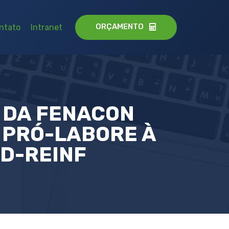
ORÇAMENTO
ntato
Intranet
O DA FENACON
 PRÓ-LABORE À
FD-REINF