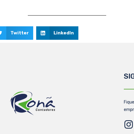
Twitter
LinkedIn
SI
Fique
empr