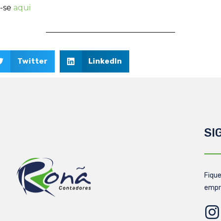
a-se
aqui
Twitter
LinkedIn
SI
Fique
empr