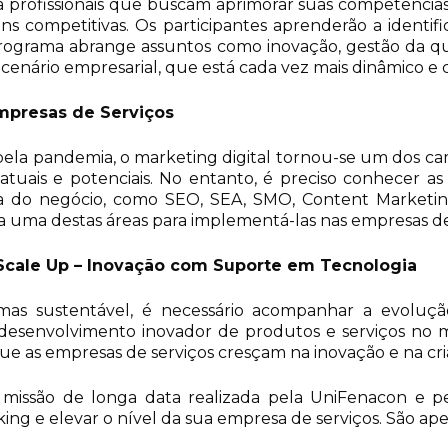
profissionais que buscam aprimorar suas competências n
ns competitivas. Os participantes aprenderão a identif
grama abrange assuntos como inovação, gestão da qual
enário empresarial, que está cada vez mais dinâmico e 
Empresas de Serviços
 pela pandemia, o marketing digital tornou-se um dos ca
atuais e potenciais. No entanto, é preciso conhecer a
a do negócio, como SEO, SEA, SMO, Content Marketin
 uma destas áreas para implementá-las nas empresas de 
 Scale Up – Inovação com Suporte em Tecnologia
as sustentável, é necessário acompanhar a evoluçã
o desenvolvimento inovador de produtos e serviços no
e as empresas de serviços cresçam na inovação e na cri
issão de longa data realizada pela UniFenacon e pelo
ng e elevar o nível da sua empresa de serviços. São apen