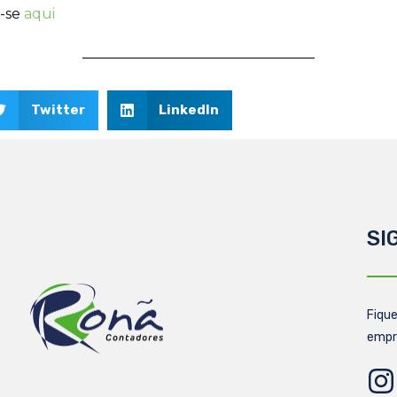
a-se
aqui
Twitter
LinkedIn
SI
Fique
empr