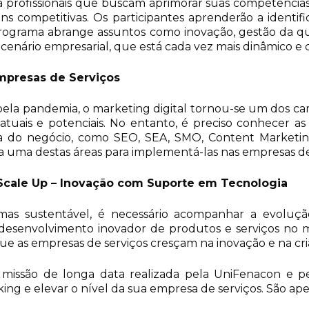
profissionais que buscam aprimorar suas competências n
ns competitivas. Os participantes aprenderão a identif
grama abrange assuntos como inovação, gestão da qual
enário empresarial, que está cada vez mais dinâmico e 
Empresas de Serviços
 pela pandemia, o marketing digital tornou-se um dos ca
atuais e potenciais. No entanto, é preciso conhecer a
a do negócio, como SEO, SEA, SMO, Content Marketin
 uma destas áreas para implementá-las nas empresas de 
 Scale Up – Inovação com Suporte em Tecnologia
as sustentável, é necessário acompanhar a evoluçã
o desenvolvimento inovador de produtos e serviços no
e as empresas de serviços cresçam na inovação e na cri
issão de longa data realizada pela UniFenacon e pelo
ng e elevar o nível da sua empresa de serviços. São apen