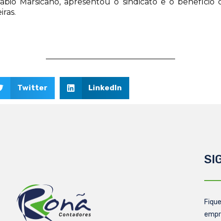
ábio Marsicano, apresentou o sindicato e o benefício d
ras.
Twitter
LinkedIn
SI
Fique
empr