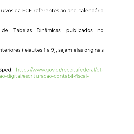
quivos da ECF referentes ao ano-calendário
e Tabelas Dinâmicas, publicados no
iores (leiautes 1 a 9), sejam elas originais
 Sped:
https://www.gov.br/receitafederal/pt-
-digital/escrituracao-contabil-fiscal-