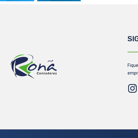
SI
Fique
empr