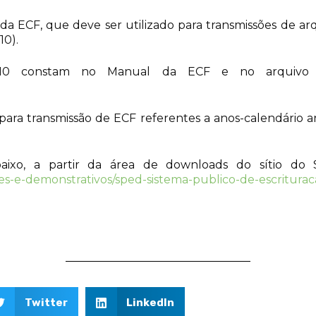
 da ECF, que deve ser utilizado para transmissões de ar
10).
te 10 constam no Manual da ECF e no arquivo d
ara transmissão de ECF referentes a anos-calendário anter
baixo, a partir da área de downloads do sítio do
es-e-demonstrativos/sped-sistema-publico-de-escrituracao
Twitter
LinkedIn